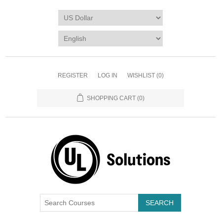
REGISTER
LOG IN
WISHLIST
(0)
SHOPPING CART
(0)